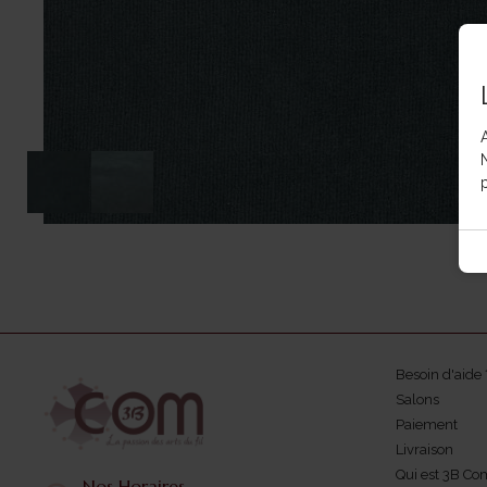
p
Besoin d'aide 
Salons
Paiement
Livraison
Qui est 3B Co
Nos Horaires