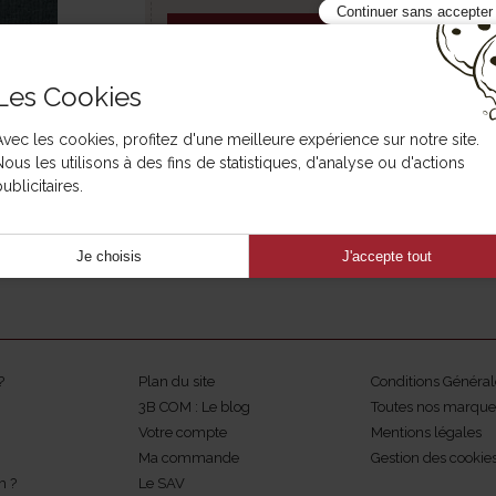
Continuer sans accepter
Besoin d'aide ?
Les Cookies
Avec les cookies, profitez d'une meilleure expérience sur notre site.
Nous les utilisons à des fins de statistiques, d'analyse ou d'actions
ublicitaires.
Je choisis
J'accepte tout
?
Plan du site
Conditions Général
3B COM : Le blog
Toutes nos marque
Votre compte
Mentions légales
Ma commande
Gestion des cookie
m ?
Le SAV