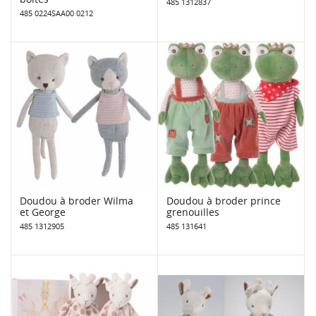
485 1312837
485 0224SAA00 0212
Doudou à broder Wilma
Doudou à broder prince
et George
grenouilles
485 1312905
485 131641