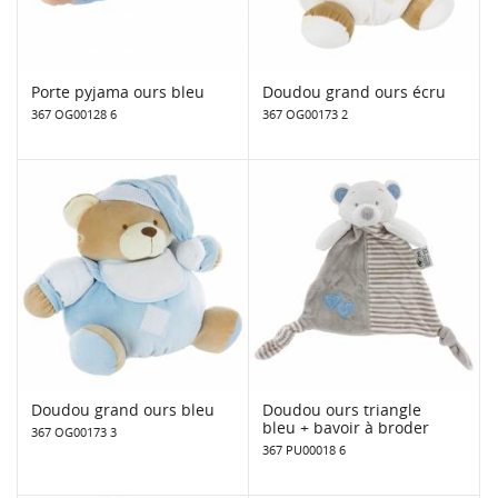
Porte pyjama ours bleu
Doudou grand ours écru
367 OG00128 6
367 OG00173 2
Doudou grand ours bleu
Doudou ours triangle
bleu + bavoir à broder
367 OG00173 3
367 PU00018 6