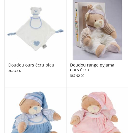
Doudou ours écru bleu
Doudou range pyjama
ours écru
367 43 6
367 92 02