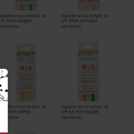
Aiguille tricot enfant 18
Aiguille tricot enfant 18
cm 3mm visages
cm 3mm animaux
346 61655 02
346 61655 03
Aiguille tricot enfant 18
Aiguille tricot enfant 18
cm 4mm smiley
cm 4,5 mm visages
346 61659 04
346 61660 02