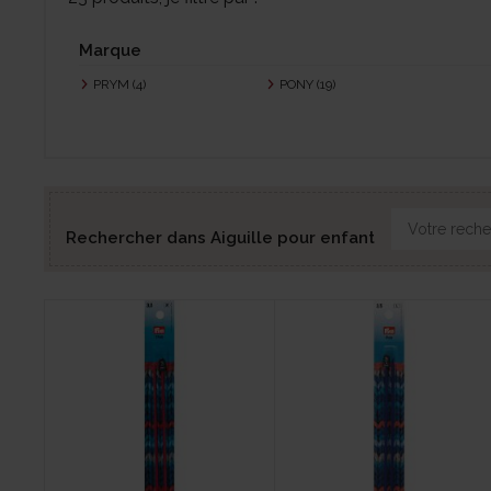
Marque
PRYM
(4)
PONY
(19)
Rechercher dans Aiguille pour enfant