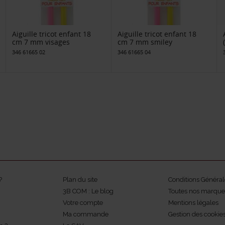
Aiguille tricot enfant 18
Aiguille tricot enfant 18
cm 7 mm visages
cm 7 mm smiley
346 61665 02
346 61665 04
?
Plan du site
Conditions Général
3B COM : Le blog
Toutes nos marque
Votre compte
Mentions légales
Ma commande
Gestion des cookie