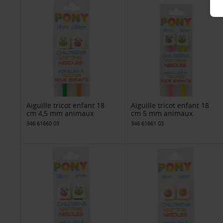
Aiguille tricot enfant 18
Aiguille tricot enfant 18
cm 4,5 mm animaux
cm 5 mm animaux
346 61660 03
346 61661 03