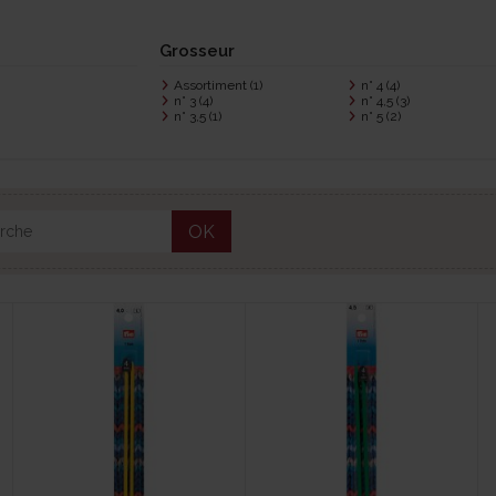
Grosseur
Assortiment
(1)
n° 4
(4)
n° 3
(4)
n° 4,5
(3)
n° 3,5
(1)
n° 5
(2)
OK