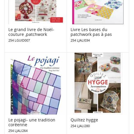
Le grand livre de Noël-
Livre Les bases du
couture ,patchwork
patchwork pas à pas
254 LGUID007
254 LJALI034
Le pojagi- une tradition
Quiltez hygge
coréenne
254 LJALI280
254 LJALI264