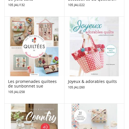
105 JALI132
105 JALI222
Les promenades quiltees
Joyeux & adorables quilts
de sunbonnet sue
105 JALI260
105 JALI258