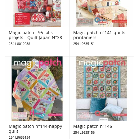
Magic patch - 95 jolis
Magic patch n°141-quilts
projets - Quilt Japan N°38
printaniers
254 L8012038
254 L9635151
Magic patch n°144-happy
Magic patch n°146
quilt
254 L9635156
254 L9635154