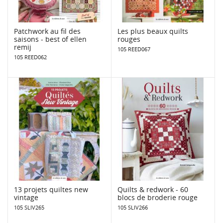
Patchwork au fil des
Les plus beaux quilts
saisons - best of ellen
rouges
remij
105 REED067
105 REED062
13 projets quiltes new
Quilts & redwork - 60
vintage
blocs de broderie rouge
105 SLIV265
105 SLIV266