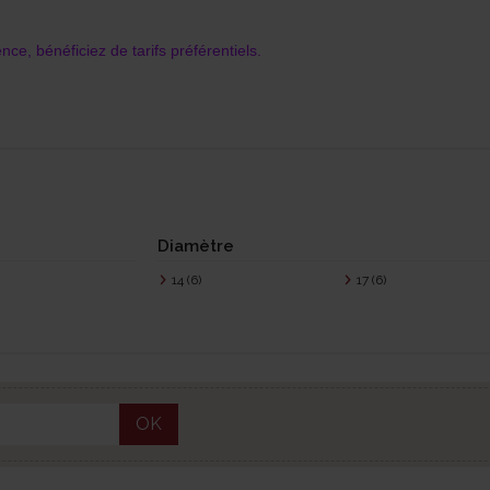
ence,
bénéficiez de tarifs préférentiels.
Diamètre
14
(6)
17
(6)
OK