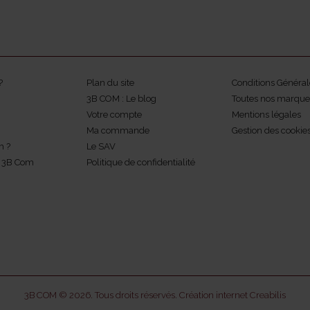
?
Plan du site
Conditions Général
3B COM : Le blog
Toutes nos marque
Votre compte
Mentions légales
Ma commande
Gestion des cookie
m ?
Le SAV
z 3B Com
Politique de confidentialité
3B COM © 2026. Tous droits réservés.
Création internet Creabilis