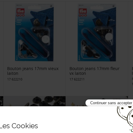
Bouton jeans 17mm vieux
Bouton jeans 17mm fleur
laiton
vx laiton
17 622210
17 622211
Continuer sans accepter
Les Cookies