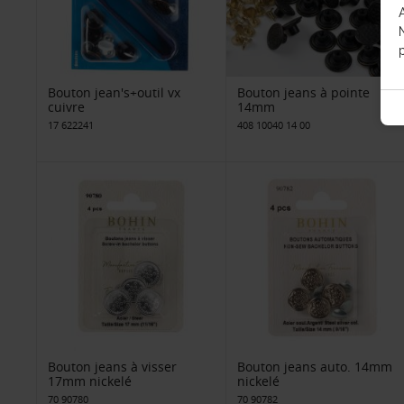
p
Bouton jean's+outil vx
Bouton jeans à pointe
cuivre
14mm
17 622241
408 10040 14 00
Bouton jeans à visser
Bouton jeans auto. 14mm
17mm nickelé
nickelé
70 90780
70 90782