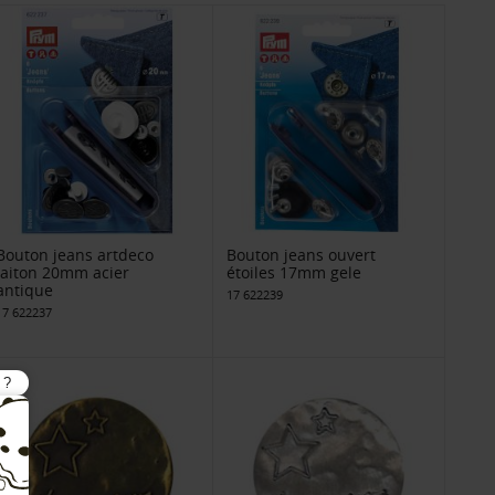
Bouton jeans artdeco
Bouton jeans ouvert
laiton 20mm acier
étoiles 17mm gele
antique
17 622239
17 622237