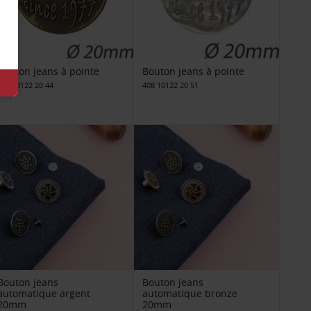
Bouton jeans à pointe
Bouton jeans à pointe
408 10122 20 44
408 10122 20 51
Bouton jeans
Bouton jeans
automatique argent
automatique bronze
20mm
20mm