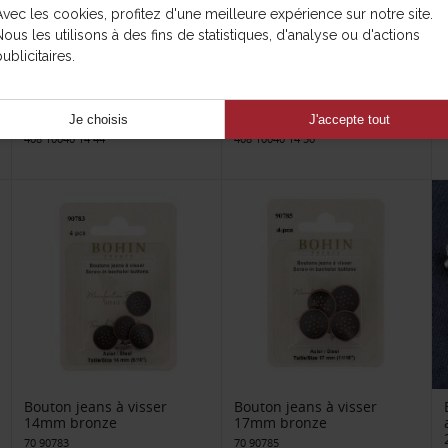
Avec les cookies, profitez d'une meilleure expérience sur notre site.
Nous les utilisons à des fins de statistiques, d'analyse ou d'actions
ublicitaires.
Bouton jeans à pointe
Bouton jeans à pointe
14mm
14mm
Je choisis
J'accepte tout
408 10040 14 44
408 10040 14 50
Bouton jeans à visser
Bouton jeans à visser
14mm bronze
17mm bronze
70 90783
70 90785