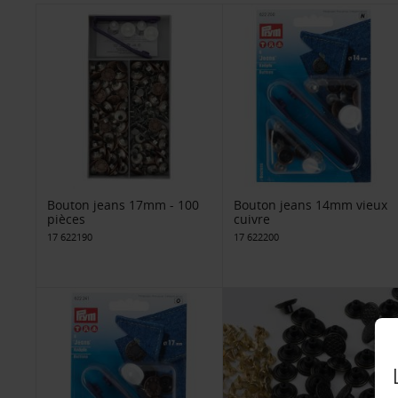
Bouton jeans 17mm - 100
Bouton jeans 14mm vieux
pièces
cuivre
17 622190
17 622200