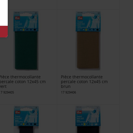
Pièce thermocollante
Pièce thermocollante
percale coton 12x45 cm
percale coton 12x45 cm
vert
brun
17 929405
17 929406