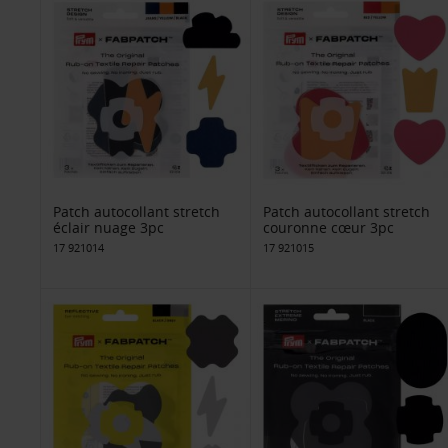
Patch autocollant stretch
Patch autocollant stretch
éclair nuage 3pc
couronne cœur 3pc
17 921014
17 921015