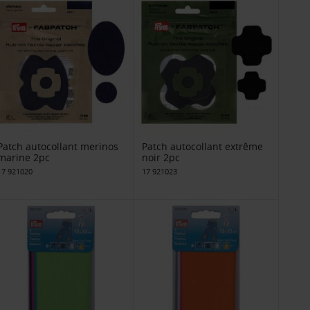
Patch autocollant merinos
Patch autocollant extrême
marine 2pc
noir 2pc
17 921020
17 921023