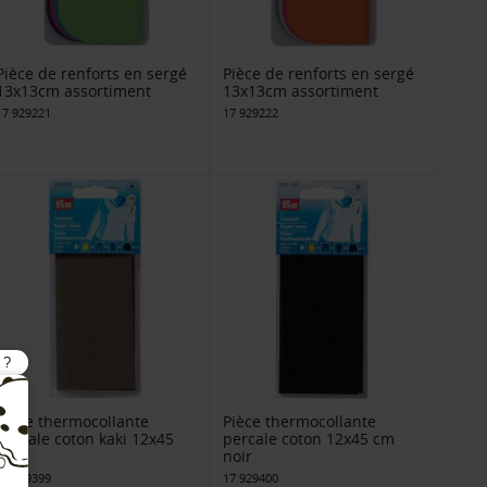
Pièce de renforts en sergé
Pièce de renforts en sergé
13x13cm assortiment
13x13cm assortiment
17 929221
17 929222
Pièce thermocollante
Pièce thermocollante
percale coton kaki 12x45
percale coton 12x45 cm
cm
noir
17 929399
17 929400