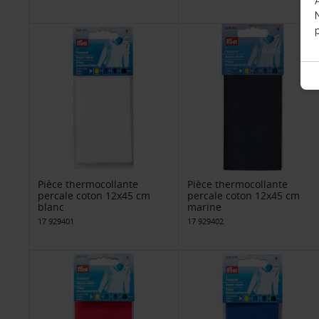
p
Pièce thermocollante
Pièce thermocollante
percale coton 12x45 cm
percale coton 12x45 cm
blanc
marine
17 929401
17 929402