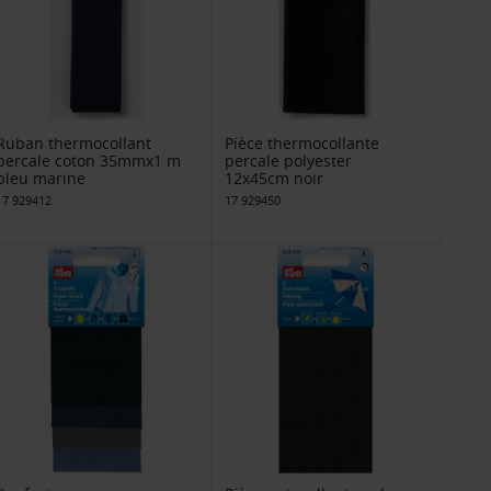
Ruban thermocollant
Pièce thermocollante
percale coton 35mmx1 m
percale polyester
bleu marine
12x45cm noir
17 929412
17 929450