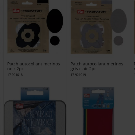
Patch autocollant merinos
Patch autocollant merinos
noir 2pc
gris clair 2pc
17 921018
17 921019