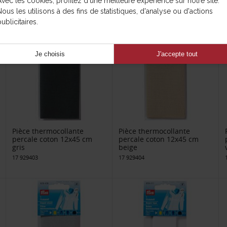
Avec les cookies, profitez d'une meilleure expérience sur notre site.
Nous les utilisons à des fins de statistiques, d'analyse ou d'actions
ublicitaires.
Je choisis
J'accepte tout
Pièce thermocollante
Pièce thermocollante
percale coton 12x45 cm
percale coton 12x45 cm
gris
beige
17 929403
17 929404