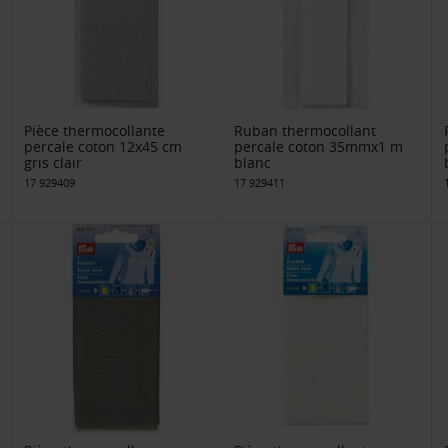
Pièce thermocollante
Ruban thermocollant
percale coton 12x45 cm
percale coton 35mmx1 m
gris clair
blanc
17 929409
17 929411