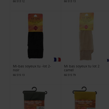
66 513 12
66 513 13
Mi-bas soyeux tu -lot 2-
Mi bas soyeux tu lot 2
noir
camel
66 515 13
66 515 79