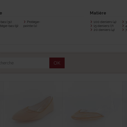
e
Matière
-bas
(31)
Protège-
100 deniers
(4)
3
otège-bas
(9)
pointe
(1)
15 deniers
(7)
4
20 deniers
(4)
7
OK