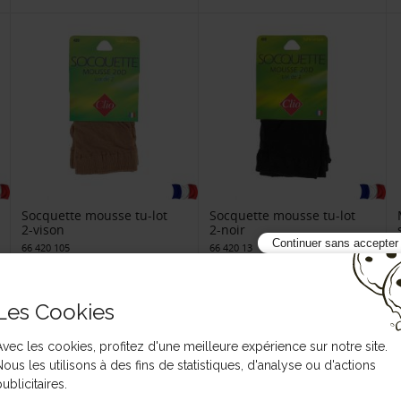
Socquette mousse tu-lot
Socquette mousse tu-lot
2-vison
2-noir
Continuer sans accepter
66 420 105
66 420 13
Les Cookies
Avec les cookies, profitez d'une meilleure expérience sur notre site.
Nous les utilisons à des fins de statistiques, d'analyse ou d'actions
ublicitaires.