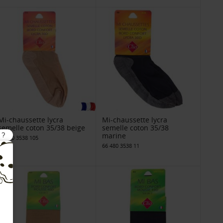
Mi-chaussette lycra
Mi-chaussette lycra
semelle coton 35/38 beige
semelle coton 35/38
marine
66 480 3538 105
66 480 3538 11