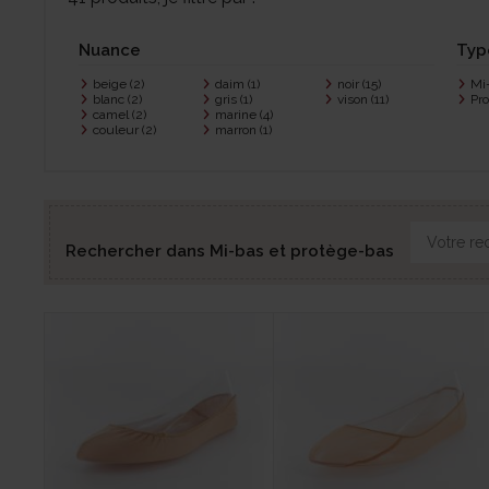
Nuance
Typ
beige
(2)
daim
(1)
noir
(15)
Mi
blanc
(2)
gris
(1)
vison
(11)
Pr
camel
(2)
marine
(4)
couleur
(2)
marron
(1)
Rechercher dans Mi-bas et protège-bas