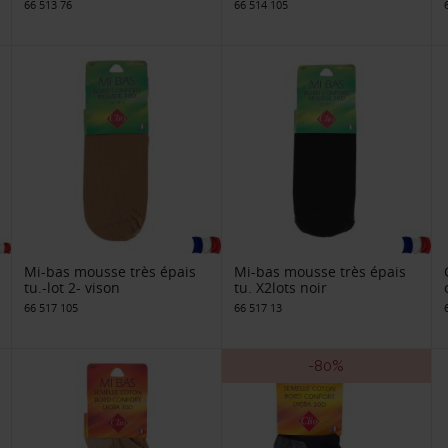
66 513 76
66 514 105
Mi-bas mousse très épais
Mi-bas mousse très épais
tu.-lot 2- vison
tu. X2lots noir
66 517 105
66 517 13
-80%