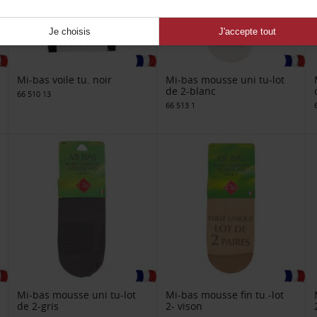
Je choisis
J'accepte tout
Mi-bas voile tu. noir
Mi-bas mousse uni tu-lot
de 2-blanc
66 510 13
66 513 1
Mi-bas mousse uni tu-lot
Mi-bas mousse fin tu.-lot
de 2-gris
2- vison