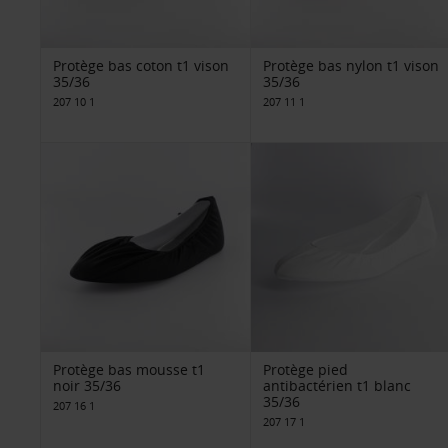
Protège bas coton t1 vison
Protège bas nylon t1 vison
35/36
35/36
207 10 1
207 11 1
Protège bas mousse t1
Protège pied
noir 35/36
antibactérien t1 blanc
35/36
207 16 1
207 17 1