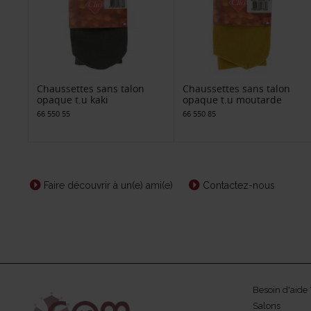
Chaussettes sans talon
Chaussettes sans talon
opaque t.u kaki
opaque t.u moutarde
66 550 55
66 550 85
Faire découvrir à un(e) ami(e)
Contactez-nous
Besoin d'aide 
Salons