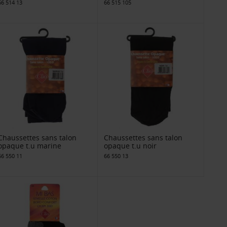
66 514 13
66 515 105
Chaussettes sans talon
Chaussettes sans talon
opaque t.u marine
opaque t.u noir
66 550 11
66 550 13