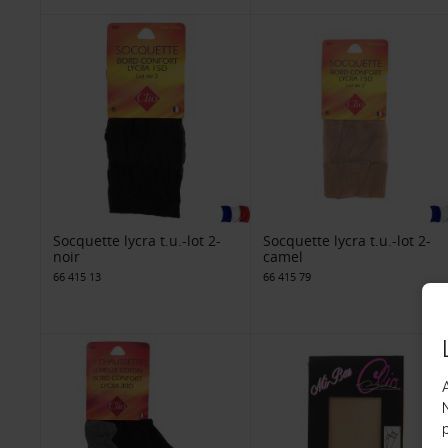
Socquette lycra t.u.-lot 2-
Socquette lycra t.u.-lot 2-
noir
camel
66 415 13
66 415 79
p