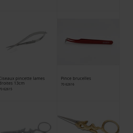
Ciseaux pincette lames
Pince brucelles
droites 13cm
70 62616
70 62615