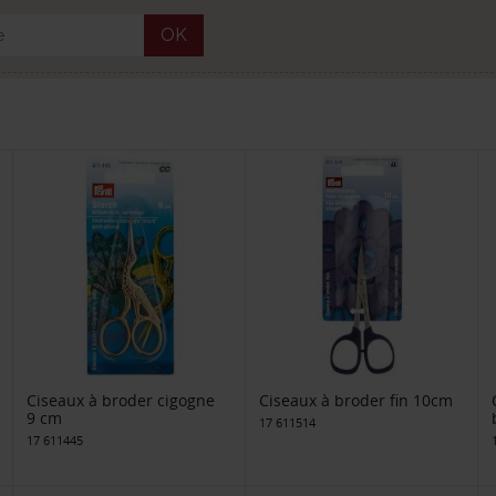
OK
Ciseaux à broder cigogne
Ciseaux à broder fin 10cm
9 cm
17 611514
17 611445