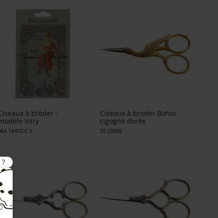
Ciseaux à broder -
Ciseaux à broder Bohin
modèle Vitry
cigogne dorée
464 1847CIS V
70 23880