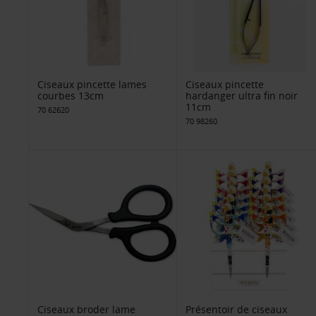
Ciseaux pincette lames
Ciseaux pincette
courbes 13cm
hardanger ultra fin noir
11cm
70 62620
70 98260
Ciseaux broder lame
Présentoir de ciseaux