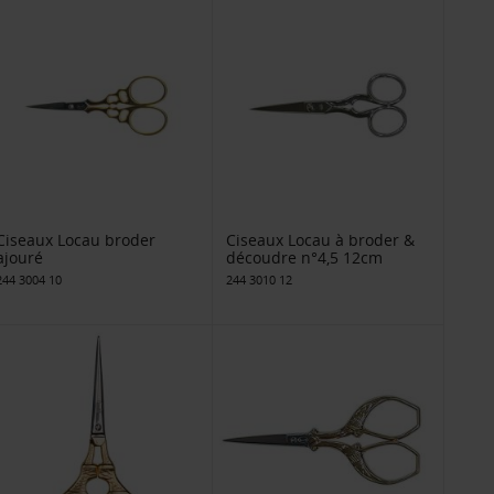
Ciseaux Locau broder
Ciseaux Locau à broder &
ajouré
découdre n°4,5 12cm
244 3004 10
244 3010 12