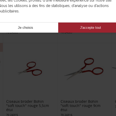
Avec les cookies, profitez d'une meilleure expérience sur notre site.
Nous les utilisons à des fins de statistiques, d'analyse ou d'actions
ublicitaires.
Ciseaux à broder
Coffret de ciseaux à
"Giakarta"
broder Bohin
Je choisis
J'accepte tout
70 24303
70 24309
Ciseaux broder Bohin
Ciseaux broder Bohin
"soft touch" rouge 5,5cm
"soft touch" rouge 9cm
étui
étui
70 24315
70 24316