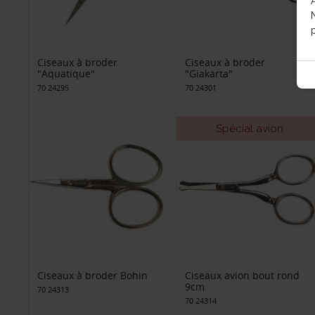
p
Ciseaux à broder
Ciseaux à broder
"Aquatique"
"Giakarta"
70 24295
70 24301
Spécial avion
Ciseaux à broder Bohin
Ciseaux avion bout rond
9cm
70 24313
70 24314