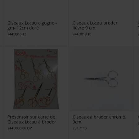
Ciseaux Locau cigogne -
Ciseaux Locau broder
gm- 12cm doré
lièvre 9 cm
244 3016 12
244 3019 10
Présentoir sur carte de
Ciseaux à broder chromé
Ciseaux Locau à broder
9cm
244 3080 06 OP
257 7110