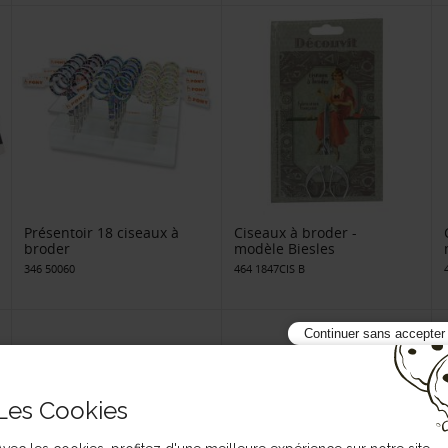
Présentoir 18 ciseaux à
Ciseaux à broder -
broder
modèle Biesles
346 50060
464 1847CIS B
Continuer sans accepter
Les Cookies