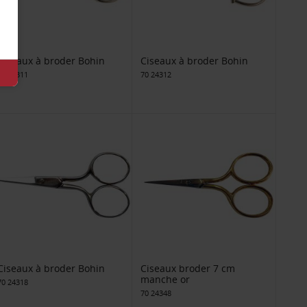
Ciseaux à broder Bohin
Ciseaux à broder Bohin
70 24311
70 24312
Ciseaux à broder Bohin
Ciseaux broder 7 cm
manche or
70 24318
70 24348