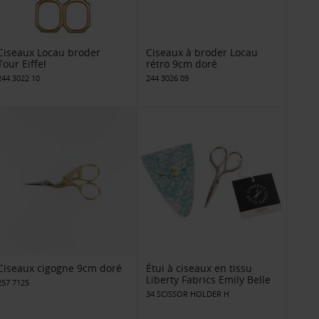
Ciseaux Locau broder
Ciseaux à broder Locau
Tour Eiffel
rétro 9cm doré
244 3022 10
244 3026 09
Ciseaux cigogne 9cm doré
Étui à ciseaux en tissu
Liberty Fabrics Emily Belle
257 7125
34 SCISSOR HOLDER H