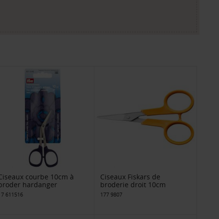
Ciseaux courbe 10cm à
Ciseaux Fiskars de
broder hardanger
broderie droit 10cm
17 611516
177 9807