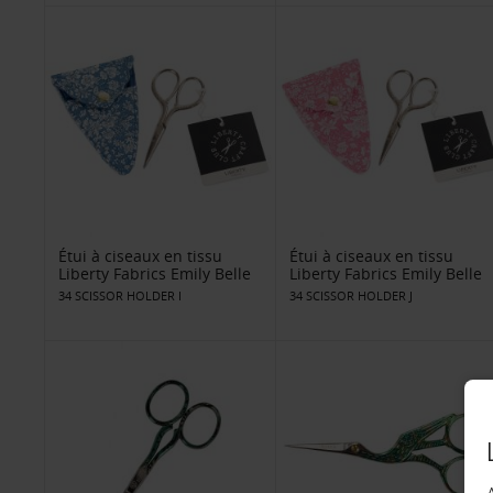
Étui à ciseaux en tissu
Étui à ciseaux en tissu
Liberty Fabrics Emily Belle
Liberty Fabrics Emily Belle
34 SCISSOR HOLDER I
34 SCISSOR HOLDER J