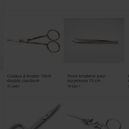
Ciseaux à broder 10cm
Pince broderie pour
double courbure
surjeteuse 15 cm
70 24401
70 62611