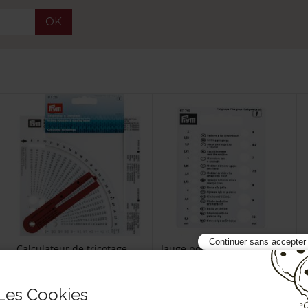
OK
Continuer sans accepter
Calculateur de tricotage
Jauge pour aiguille à
tricoter
17 611735
17 611740
Les Cookies