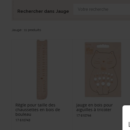
Rechercher dans Jauge
Jauge : 11 produits
Règle pour taille des
Jauge en bois pour
chaussettes en bois de
aiguilles à tricoter
bouleau
17 610744
17 610743