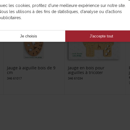
Avec les cookies, profitez d'une meilleure expérience sur notre site.
Nous les utilisons à des fins de statistiques, d'analyse ou d'actions
ublicitaires.
Je choisis
J'accepte tout
Jauge à aiguille bois de 9
Jauge en bois pour
cm
aiguilles à tricoter
346 61017
346 61034