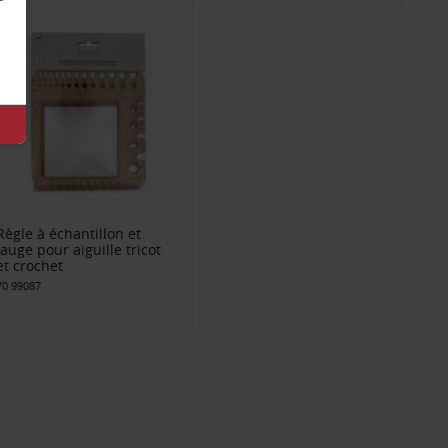
Règle à échantillon et
jauge pour aiguille tricot
et crochet
70 99087