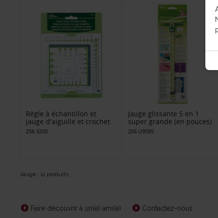
p
Règle à échantillon et
Jauge glissante 5 en 1
jauge d'aiguille et crochet
super grande (en pouces)
256 3200
256 U9585
Jauge : 11 produits
Faire découvrir à un(e) ami(e)
Contactez-nous