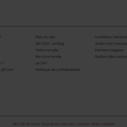
?
Plan du site
Conditions Général
3B COM : Le blog
Toutes nos marque
Votre compte
Mentions légales
Ma commande
Gestion des cookie
m ?
Le SAV
z 3B Com
Politique de confidentialité
3B COM © 2026. Tous droits réservés.
Création Web Creabilis