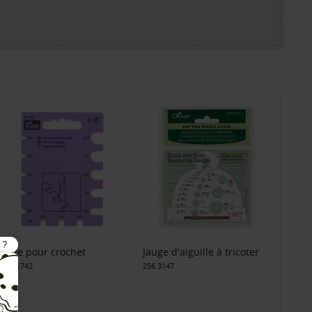
Jauge pour crochet
Jauge d'aiguille à tricoter
17 611742
256 3147