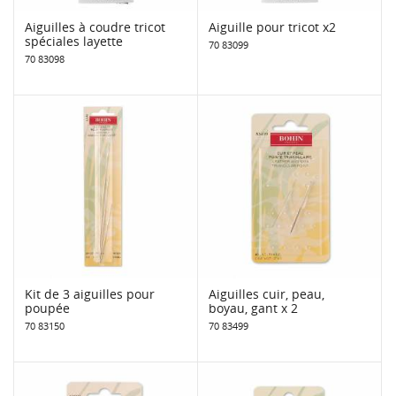
Aiguilles à coudre tricot
Aiguille pour tricot x2
spéciales layette
70 83099
70 83098
Kit de 3 aiguilles pour
Aiguilles cuir, peau,
poupée
boyau, gant x 2
70 83150
70 83499