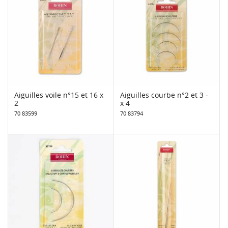
Aiguilles voile n°15 et 16 x
Aiguilles courbe n°2 et 3 -
2
x 4
70 83599
70 83794