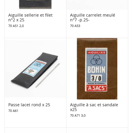
Aiguille sellerie et filet
Aiguille carrelet meulé
n°2 x 25
n°7 -p.25-
70 A51 2,0
70 A53
Passe lacet rond x 25
Aiguille à sac et sandale
x25
70 A61
70 A71 3,0