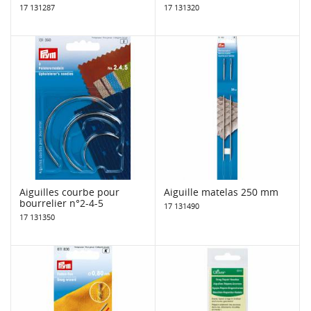
17 131287
17 131320
Aiguilles courbe pour
Aiguille matelas 250 mm
bourrelier n°2-4-5
17 131490
17 131350