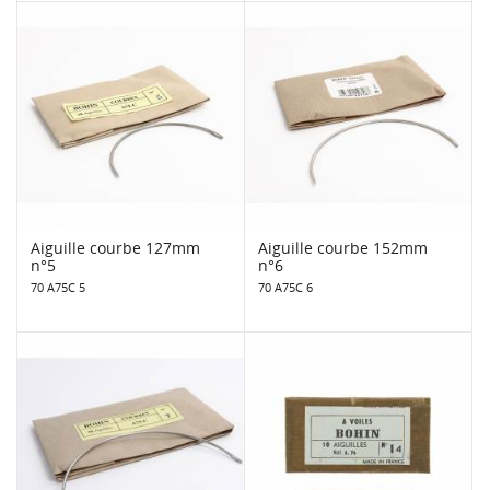
Aiguille courbe 127mm
Aiguille courbe 152mm
n°5
n°6
70 A75C 5
70 A75C 6