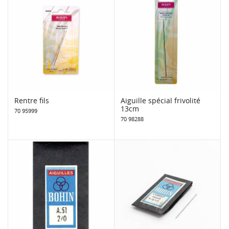
Rentre fils
Aiguille spécial frivolité
13cm
70 95999
70 98288