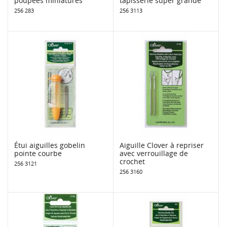
poupées miniatures
tapisserie super grande
256 283
256 3113
Étui aiguilles gobelin
Aiguille Clover à repriser
pointe courbe
avec verrouillage de
crochet
256 3121
256 3160