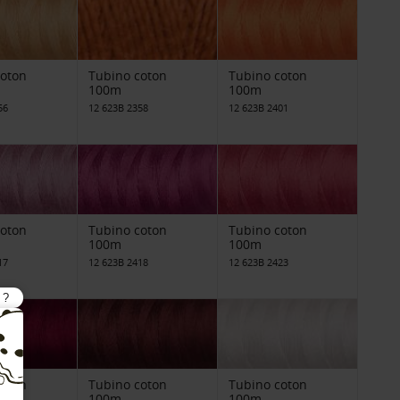
coton
Tubino coton
Tubino coton
100m
100m
56
12 623B 2358
12 623B 2401
coton
Tubino coton
Tubino coton
100m
100m
17
12 623B 2418
12 623B 2423
coton
Tubino coton
Tubino coton
100m
100m