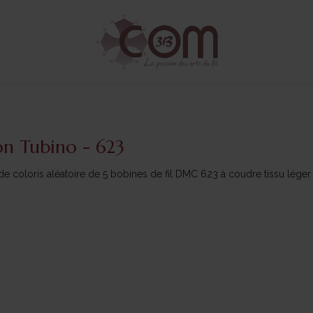
on Tubino - 623
de coloris aléatoire de 5 bobines de fil DMC 623 à coudre tissu lége