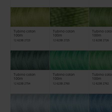
Tubino coton
Tubino coton
Tubino cot
100m
100m
100m
12 623B 2723
12 623B 2725
12 623B 2726
Tubino coton
Tubino coton
Tubino cot
100m
100m
100m
12 623B 2754
12 623B 2760
12 623B 2762