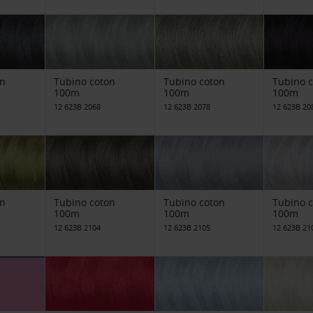
on
Tubino coton
Tubino coton
Tubino 
100m
100m
100m
12 623B 2068
12 623B 2078
12 623B 20
on
Tubino coton
Tubino coton
Tubino 
100m
100m
100m
12 623B 2104
12 623B 2105
12 623B 21