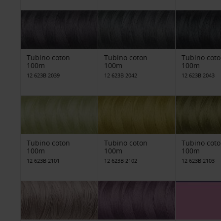
Tubino coton
Tubino coton
Tubino cot
100m
100m
100m
12 623B 2039
12 623B 2042
12 623B 2043
Tubino coton
Tubino coton
Tubino cot
100m
100m
100m
12 623B 2101
12 623B 2102
12 623B 2103