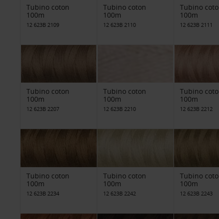
Tubino coton
Tubino coton
Tubino cot
100m
100m
100m
12 623B 2109
12 623B 2110
12 623B 2111
Tubino coton
Tubino coton
Tubino cot
100m
100m
100m
12 623B 2207
12 623B 2210
12 623B 2212
Tubino coton
Tubino coton
Tubino cot
100m
100m
100m
12 623B 2234
12 623B 2242
12 623B 2243