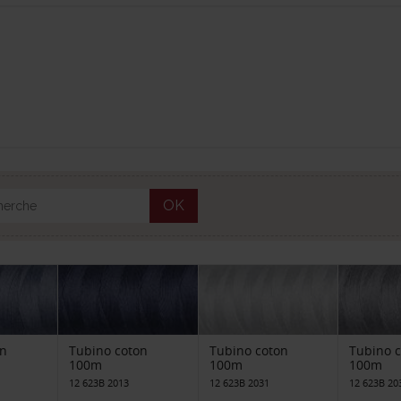
OK
on
Tubino coton
Tubino coton
Tubino 
100m
100m
100m
12 623B 2013
12 623B 2031
12 623B 20