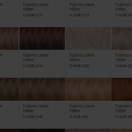
on
Tubino coton
Tubino coton
Tubino 
100m
100m
100m
12 623B 2112
12 623B 2113
12 623B 22
on
Tubino coton
Tubino coton
Tubino 
100m
100m
100m
12 623B 2214
12 623B 2220
12 623B 22
on
Tubino coton
Tubino coton
Tubino 
100m
100m
100m
12 623B 2248
12 623B 2301
12 623B 23