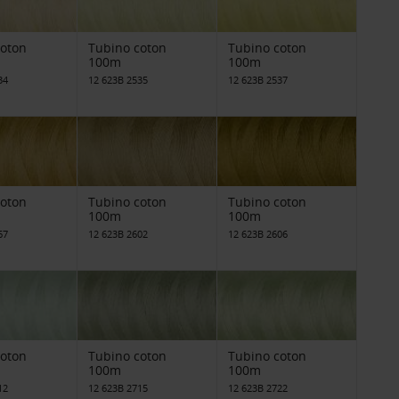
coton
Tubino coton
Tubino coton
100m
100m
34
12 623B 2535
12 623B 2537
coton
Tubino coton
Tubino coton
100m
100m
67
12 623B 2602
12 623B 2606
coton
Tubino coton
Tubino coton
100m
100m
12
12 623B 2715
12 623B 2722