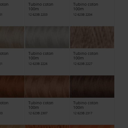
coton
Tubino coton
Tubino coton
100m
100m
01
12 623B 2203
12 623B 2204
coton
Tubino coton
Tubino coton
100m
100m
21
12 623B 2226
12 623B 2227
coton
Tubino coton
Tubino coton
100m
100m
03
12 623B 2307
12 623B 2317