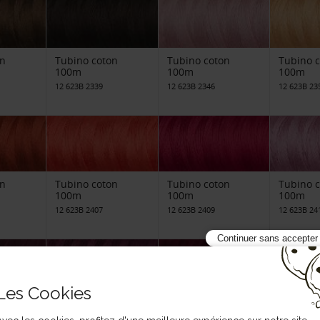
on
Tubino coton
Tubino coton
Tubino 
100m
100m
100m
12 623B 2339
12 623B 2346
12 623B 23
on
Tubino coton
Tubino coton
Tubino 
100m
100m
100m
12 623B 2407
12 623B 2409
12 623B 24
Continuer sans accepter
Les Cookies
on
Tubino coton
Tubino coton
Tubino 
100m
100m
100m