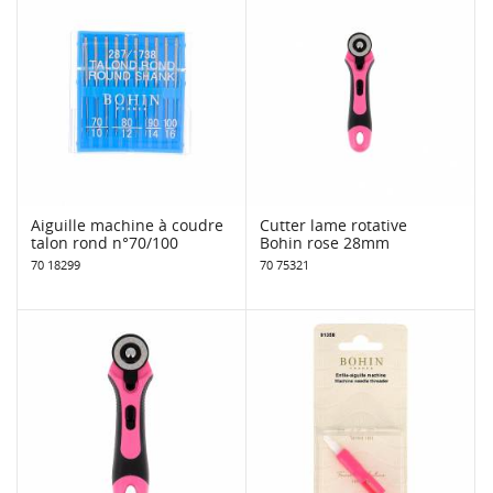
Aiguille machine à coudre
Cutter lame rotative
talon rond n°70/100
Bohin rose 28mm
70 18299
70 75321