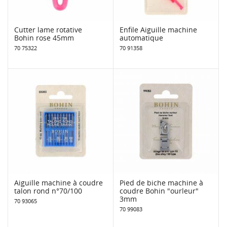
Cutter lame rotative
Enfile Aiguille machine
Bohin rose 45mm
automatique
70 75322
70 91358
Aiguille machine à coudre
Pied de biche machine à
talon rond n°70/100
coudre Bohin "ourleur"
3mm
70 93065
70 99083