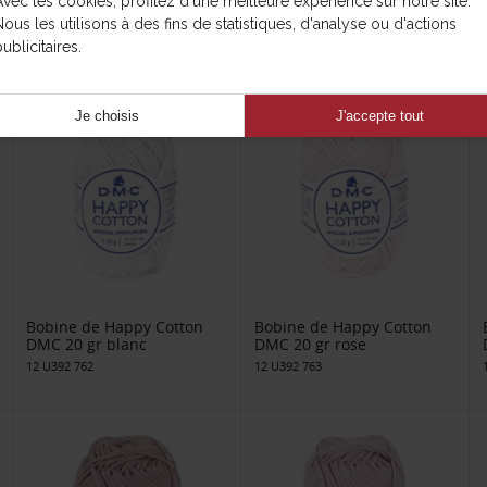
Avec les cookies, profitez d'une meilleure expérience sur notre site.
DMC 20 gr violet
DMC 20 gr gris perle
Nous les utilisons à des fins de statistiques, d'analyse ou d'actions
12 U392 756
12 U392 757
ublicitaires.
Je choisis
J'accepte tout
Bobine de Happy Cotton
Bobine de Happy Cotton
DMC 20 gr blanc
DMC 20 gr rose
12 U392 762
12 U392 763