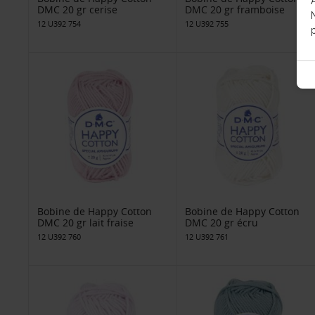
DMC 20 gr cerise
DMC 20 gr framboise
12 U392 754
12 U392 755
p
Bobine de Happy Cotton
Bobine de Happy Cotton
DMC 20 gr lait fraise
DMC 20 gr écru
12 U392 760
12 U392 761