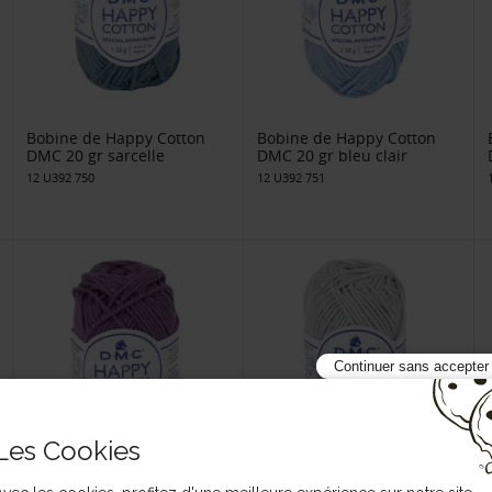
Bobine de Happy Cotton
Bobine de Happy Cotton
DMC 20 gr sarcelle
DMC 20 gr bleu clair
12 U392 750
12 U392 751
Continuer sans accepter
Les Cookies
Bobine de Happy Cotton
Bobine de Happy Cotton