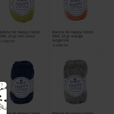
Bobine de Happy Cotton
Bobine de Happy Cotton
DMC 20 gr vert tilleul
DMC 20 gr orange
tangerine
12 U392 752
12 U392 753
Bobine de Happy Cotton
Bobine de Happy Cotton