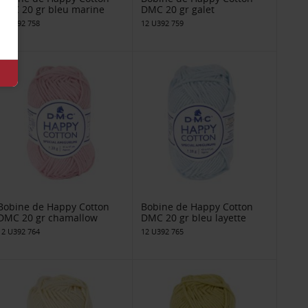
DMC 20 gr bleu marine
DMC 20 gr galet
12 U392 758
12 U392 759
Bobine de Happy Cotton
Bobine de Happy Cotton
DMC 20 gr chamallow
DMC 20 gr bleu layette
12 U392 764
12 U392 765