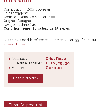
Composition : 100% polyester
Poids : 125g/m²
Certificat : Oeko-tex Standard 100
Origine : Espagne
Lavage machine à 40°
Conditionnement :
rouleau de 25 mètres
Les articles dont la référence commence par "33 ..." sont sur
…
+
en savoir plus
Nuance :
Gris , Rose
Quantité unitaire :
1 , 20 , 25 , 30
Finition :
Oekotex
Besoin d'aide ?
Filtrer (80 produits)