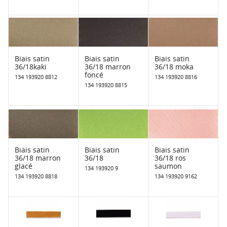
Biais satin
Biais satin
Biais satin
36/18kaki
36/18 marron
36/18 moka
foncé
134 193920 8812
134 193920 8816
134 193920 8815
Biais satin
Biais satin
Biais satin
36/18 marron
36/18
36/18 ros
glacé
saumon
134 193920 9
134 193920 8818
134 193920 9162