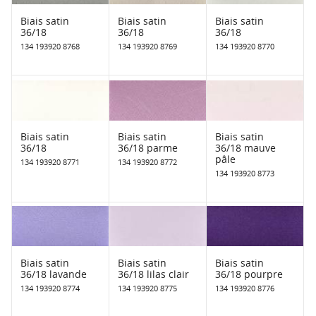
Biais satin
Biais satin
Biais satin
36/18
36/18
36/18
134 193920 8768
134 193920 8769
134 193920 8770
Biais satin
Biais satin
Biais satin
36/18
36/18 parme
36/18 mauve
pâle
134 193920 8771
134 193920 8772
134 193920 8773
Biais satin
Biais satin
Biais satin
36/18 lavande
36/18 lilas clair
36/18 pourpre
134 193920 8774
134 193920 8775
134 193920 8776