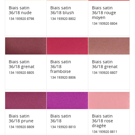
Biais satin
Biais satin
Biais satin
36/18 nude
36/18 blush
36/18 rouge
moyen
134 193920 8798
134 193920 8802
134 193920 8804
Biais satin
Biais satin
Biais satin
36/18 grenat
36/18
36/18 grenat
framboise
134 193920 8805
134 193920 8807
134 193920 8806
Biais satin
Biais satin
Biais satin
36/18 prune
36/18
36/18 rose
dragée
134 193920 8809
134 193920 8810
134 193920 8811