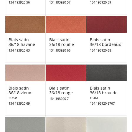
134 193920 56
134 193920 57
134 193920 59
Biais satin
Biais satin
Biais satin
36/18 havane
36/18 rouille
36/18 bordeaux
134 193920 63
134 193920 66
134 193920 68
Biais satin
Biais satin
Biais satin
36/18 vieux
36/18 rouge
36/18 brou de
rose
noix
134 193920 7
134 193920 69
134 193920 8767