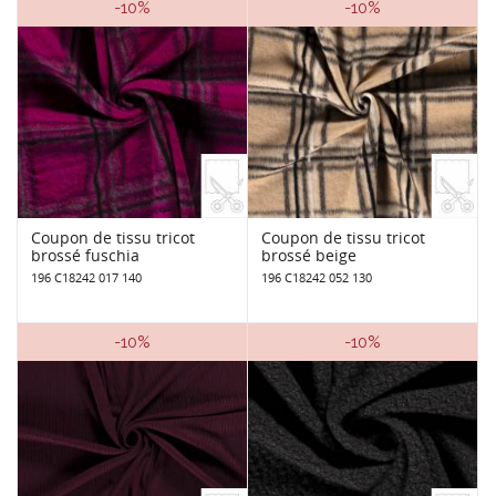
-10%
-10%
Coupon de tissu tricot
Coupon de tissu tricot
brossé fuschia
brossé beige
196 C18242 017 140
196 C18242 052 130
-10%
-10%