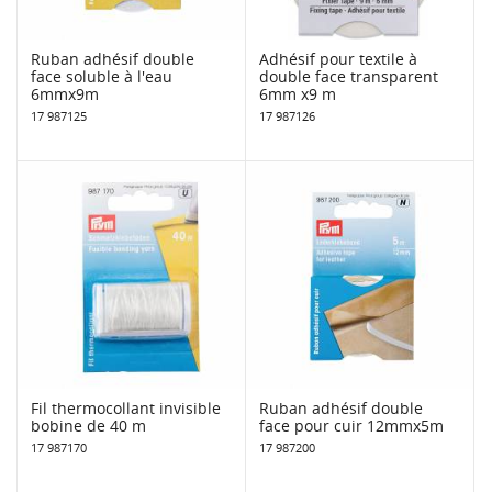
Ruban adhésif double
Adhésif pour textile à
face soluble à l'eau
double face transparent
6mmx9m
6mm x9 m
17 987125
17 987126
Fil thermocollant invisible
Ruban adhésif double
bobine de 40 m
face pour cuir 12mmx5m
17 987170
17 987200