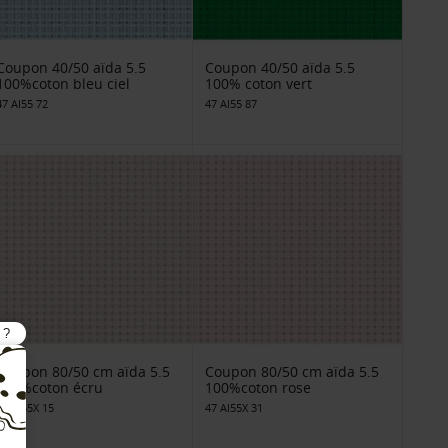
Coupon 40/50 aïda 5.5
Coupon 40/50 aïda 5.5
100%coton bleu ciel
100% coton vert
47 AI55 72
47 AI55 87
Coupon 80/50 cm aïda 5.5
Coupon 80/50 cm aïda 5.5
100%coton écru
100%coton rose
47 AI55X 15
47 AI55X 31