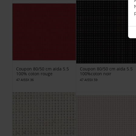
p
Coupon 80/50 cm aïda 5.5
Coupon 80/50 cm aïda 5.5
100% coton rouge
100%coton noir
47 AI55X 36
47 AI55X 59