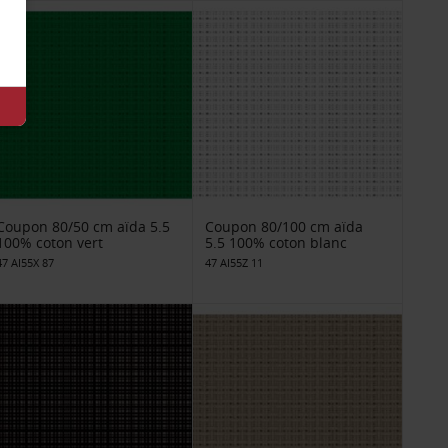
Coupon 80/50 cm aïda 5.5
Coupon 80/100 cm aïda
100% coton vert
5.5 100% coton blanc
47 AI55X 87
47 AI55Z 11