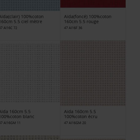
Aïda(clair) 100%coton
Aïda(foncé) 100%coton
160cm 5.5 ciel mètre
160cm 5.5 rouge
47 AI16C 72
47 AI16F 36
Aïda 160cm 5.5
Aïda 160cm 5.5
100%coton blanc
100%coton écru
47 AI16GM 11
47 AI16GM 20