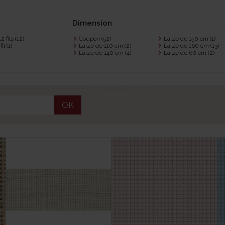
Dimension
12 fils
(12)
Coupon
(52)
Laize de 150 cm
(1)
fil
(1)
Laize de 110 cm
(2)
Laize de 160 cm
(13)
Laize de 140 cm
(4)
Laize de 60 cm
(2)
OK