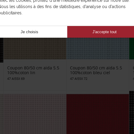
Avec les cookies, profitez d'une meilleure expérience sur notre site.
Nous les utilisons à des fins de statistiques, d'analyse ou d'actions
ublicitaires.
Je choisis
J'accepte tout
Coupon 80/50 cm aïda 5.5
Coupon 80/50 cm aïda 5.5
100%coton lin
100%coton bleu ciel
47 AI55X 69
47 AI55X 72