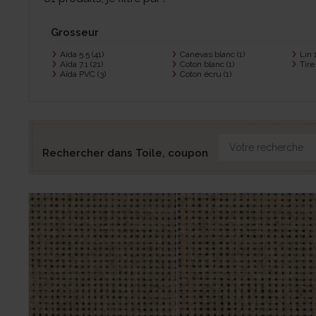
Grosseur
Aïda 5.5
(41)
Canevas blanc
(1)
Lin 
Aïda 7.1
(21)
Coton blanc
(1)
Tire 
Aïda PVC
(3)
Coton écru
(1)
Rechercher dans Toile, coupon