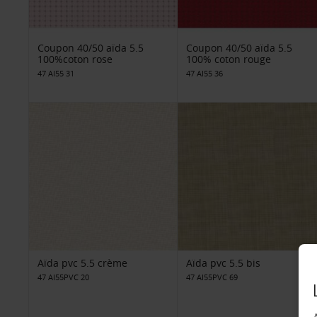
Coupon 40/50 aïda 5.5
Coupon 40/50 aïda 5.5
100%coton rose
100% coton rouge
47 AI55 31
47 AI55 36
Aïda pvc 5.5 crème
Aïda pvc 5.5 bis
47 AI55PVC 20
47 AI55PVC 69