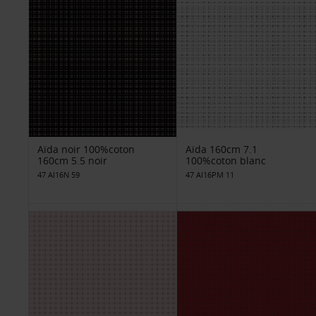
Aïda noir 100%coton
Aïda 160cm 7.1
160cm 5.5 noir
100%coton blanc
47 AI16N 59
47 AI16PM 11