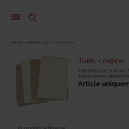
Accueil
Broderie
Luc
Toile, coupon
Toile, coupon
Toile Aïda 5.5 et 7.1 en 10
Toile à canevas, étamin et t
Article unique
81 produits, je filtre par :