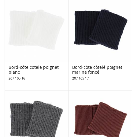
Bord-côte côtelé poignet
Bord-côte côtelé poignet
blanc
marine foncé
207 105 16
207 105 17