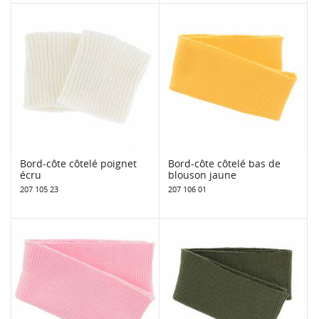
Bord-côte côtelé poignet
Bord-côte côtelé bas de
écru
blouson jaune
207 105 23
207 106 01