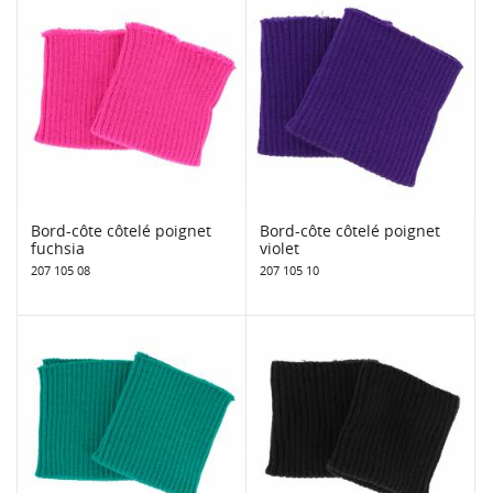
Bord-côte côtelé poignet
Bord-côte côtelé poignet
fuchsia
violet
207 105 08
207 105 10