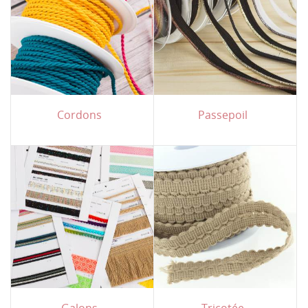
Cordons
Passepoil
Galons
Tricotée